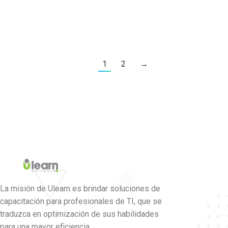
Pandas. Python es el lenguaje más utilizado para
Data Science. Y Pandas es la mejor librería…
1
2
→
La misión de Ulearn es brindar soluciones de
capacitación para profesionales de TI, que se
traduzca en optimización de sus habilidades
para una mayor eficiencia.