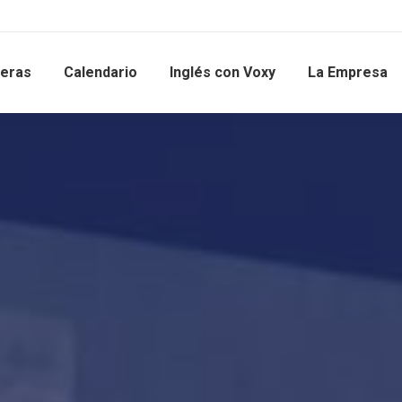
reras
Calendario
Inglés con Voxy
La Empresa