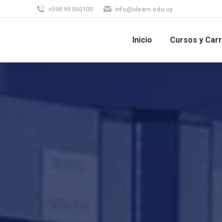
+598 99 550100
info@ulearn.edu.uy
Inicio
Cursos y Car