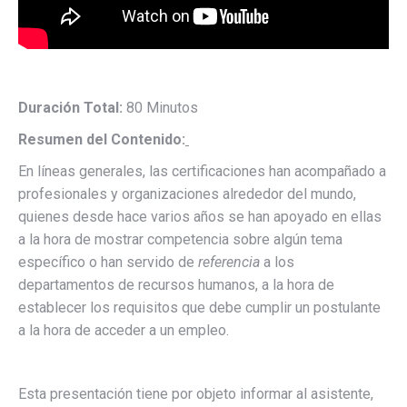
Duración Total:
80 Minutos
Resumen del Contenido:
En líneas generales, las certificaciones han acompañado a
profesionales y organizaciones alrededor del mundo,
quienes desde hace varios años se han apoyado en ellas
a la hora de mostrar competencia sobre algún tema
específico o han servido de
referencia
a los
departamentos de recursos humanos, a la hora de
establecer los requisitos que debe cumplir un postulante
a la hora de acceder a un empleo.
Esta presentación tiene por objeto informar al asistente,