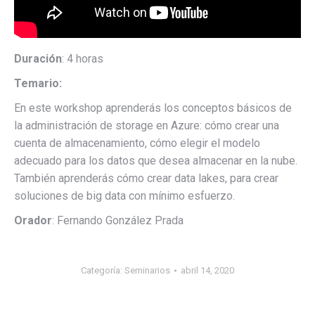
Duración
: 4 horas
Temario:
En este workshop aprenderás los conceptos básicos de
la administración de storage en Azure: cómo crear una
cuenta de almacenamiento, cómo elegir el modelo
adecuado para los datos que desea almacenar en la nube.
También aprenderás cómo crear data lakes, para crear
soluciones de big data con mínimo esfuerzo.
Orador
: Fernando González Prada
Categoría:
Seminarios
abril 14, 2020