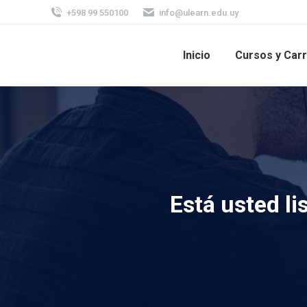
+598 99 550100
info@ulearn.edu.uy
Inicio
Cursos y Car
Está usted li