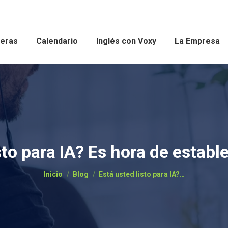
reras
Calendario
Inglés con Voxy
La Empresa
sto para IA? Es hora de establ
Estás aquí:
Inicio
Blog
Está usted listo para IA?…