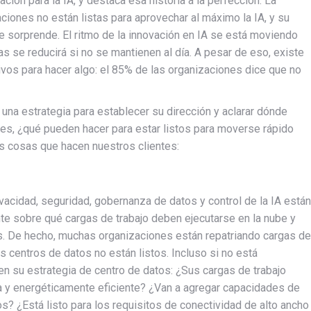
ión para la IA, y destaca esa historia a la perfección. La
ciones no están listas para aprovechar al máximo la IA, y su
e sorprende. El ritmo de la innovación en IA se está moviendo
s se reducirá si no se mantienen al día. A pesar de eso, existe
tivos para hacer algo: el 85% de las organizaciones dice que no
una estrategia para establecer su dirección y aclarar dónde
nces, ¿qué pueden hacer para estar listos para moverse rápido
as cosas que hacen nuestros clientes:
vacidad, seguridad, gobernanza de datos y control de la IA están
e sobre qué cargas de trabajo deben ejecutarse en la nube y
s. De hecho, muchas organizaciones están repatriando cargas de
s centros de datos no están listos. Incluso si no está
 su estrategia de centro de datos: ¿Sus cargas de trabajo
da y energéticamente eficiente? ¿Van a agregar capacidades de
s? ¿Está listo para los requisitos de conectividad de alto ancho