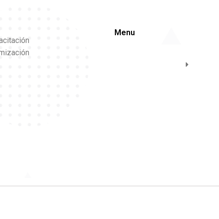
Menu
acitación
imización