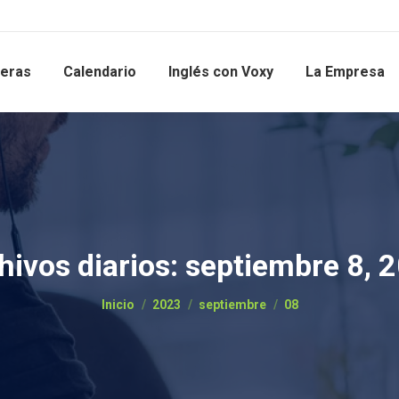
reras
Calendario
Inglés con Voxy
La Empresa
hivos diarios:
septiembre 8, 
Estás aquí:
Inicio
2023
septiembre
08