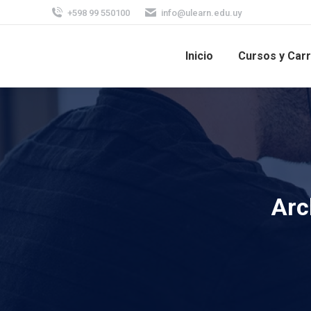
+598 99 550100
info@ulearn.edu.uy
Inicio
Cursos y Car
Arc