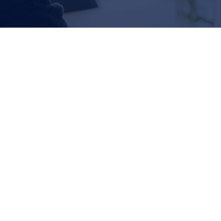
ing Windows 10
ás información? Error: Formulario de contacto no encontrado. In
ors with the knowledge and skills necessary to deploy and mana
nts learn how to plan and implement Windows 10…