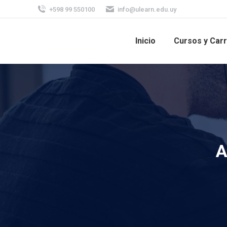
+598 99 550100
info@ulearn.edu.uy
Inicio
Cursos y Car
A