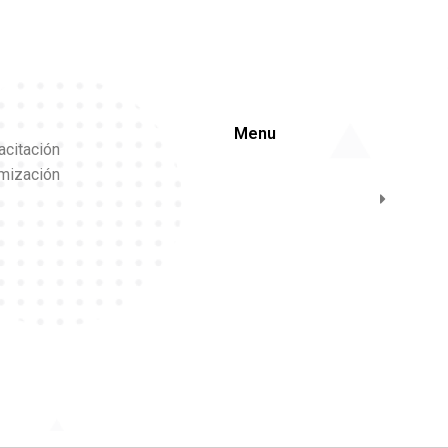
Menu
acitación
imización