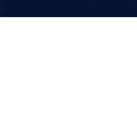
20697 – 1 – Implementing and Manag
Sin categoría
Por
Maria Noel Severi
mayo 12, 2017
Modalidad de Aprendizaje A Distancia ¿Necesitas m
no encontrado. This course provides administrat
applications in an enterprise environment. Stude