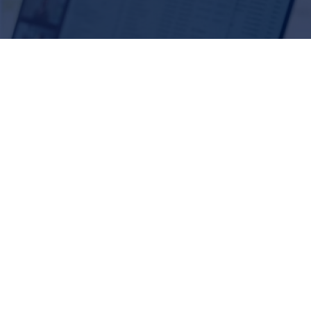
scribirme al cursoError: Formulario de contacto
ge Windows 10 desktops, devices, and