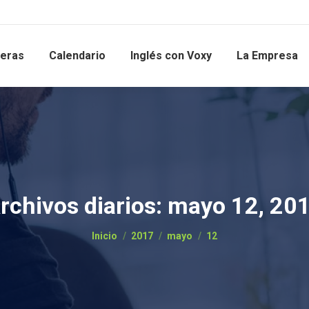
reras
Calendario
Inglés con Voxy
La Empresa
rchivos diarios:
mayo 12, 20
Estás aquí:
Inicio
2017
mayo
12