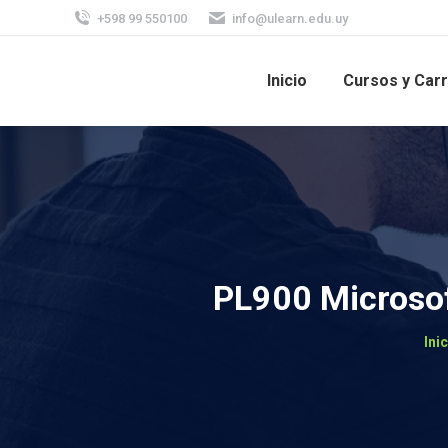
+598 99 550100
info@ulearn.edu.uy
Inicio
Cursos y Car
PL900 Microsof
Est
Ini