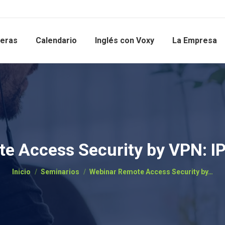
reras
Calendario
Inglés con Voxy
La Empresa
e Access Security by VPN: I
Estás aquí:
Inicio
Seminarios
Webinar Remote Access Security by…