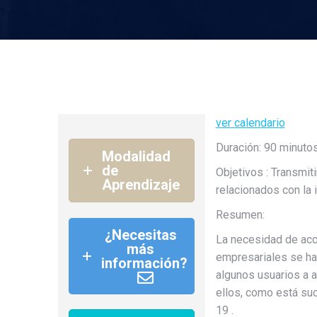
ver calendario
Duración: 90 minuto
Modalidad
de
Objetivos : Transmit
Aprendizaje
relacionados con la
Resumen:
¿Necesitas
La necesidad de acc
más
empresariales se ha
información?
algunos usuarios a 
ellos, como está su
19 .