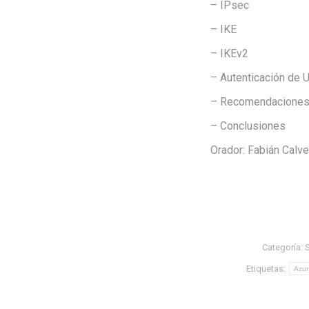
– IPsec
– IKE
– IKEv2
– Autenticación de 
– Recomendaciones 
– Conclusiones
Orador: Fabián Calve
Categoría:
S
Etiquetas:
Azu