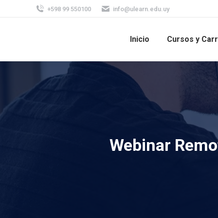
+598 99 550100
info@ulearn.edu.uy
Inicio
Cursos y Car
Webinar Remot