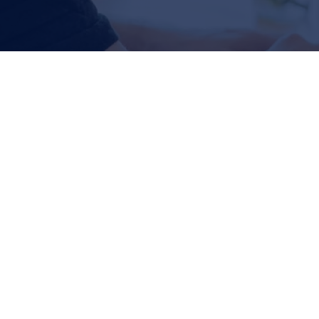
MCSE: Cloud Platform and
Infrastructure
Microsoft Infraestructura
,
Microsoft Technology Associate
,
Sin categoría
Por
Maria Noel Severi
julio 5, 2017
Deja un comentario
Esta certificación reconoce que tenes las
habilidades necesarias para ocuparte de un centro
de datos moderno y altamente eficaz, con
experiencia en tecnologías de nube, la
administración de identidades, la administración de
sistemas, la virtualización, el almacenamiento y el