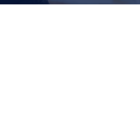
AWS Discovery Day
Seminarios
Por
Maria Noel Severi
agosto 10, 2020
Deja un comentario
Duración: 6 horas Evento virtual sin costo