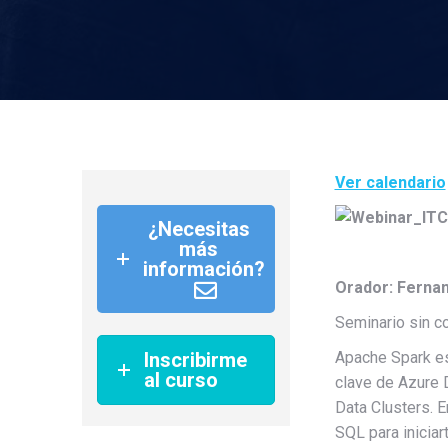
Ver calendario
¿Necesitas
más
información?
Orador: Ferna
Seminario sin c
Inscribirme
Apache Spark es 
al curso
clave de Azure 
Data Clusters. 
SQL para inicia