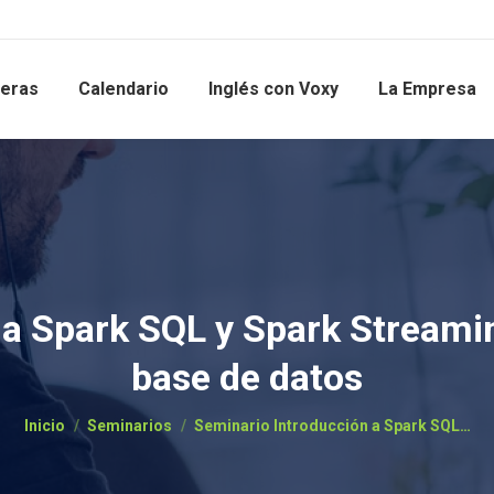
reras
Calendario
Inglés con Voxy
La Empresa
 a Spark SQL y Spark Streamin
base de datos
Estás aquí:
Inicio
Seminarios
Seminario Introducción a Spark SQL…