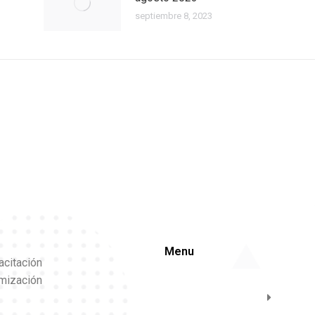
septiembre 8, 2023
Menu
acitación
imización