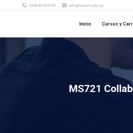
+598 99 550100
info@ulearn.edu.uy
Inicio
Cursos y Car
MS721 Collab