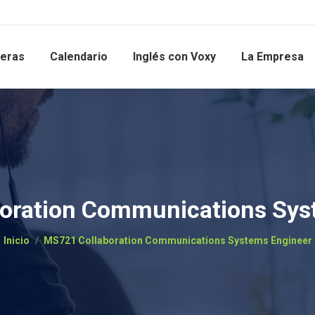
reras
Calendario
Inglés con Voxy
La Empresa
oration Communications Sys
Estás aquí:
Inicio
MS721 Collaboration Communications Systems Engineer