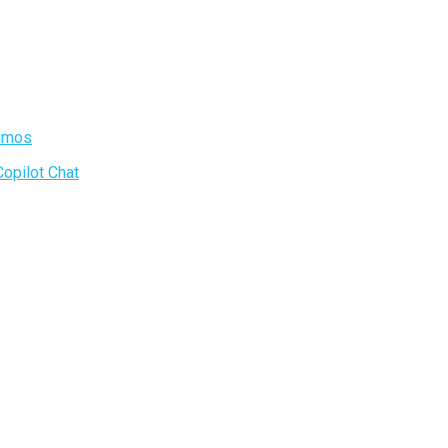
timos
Copilot Chat