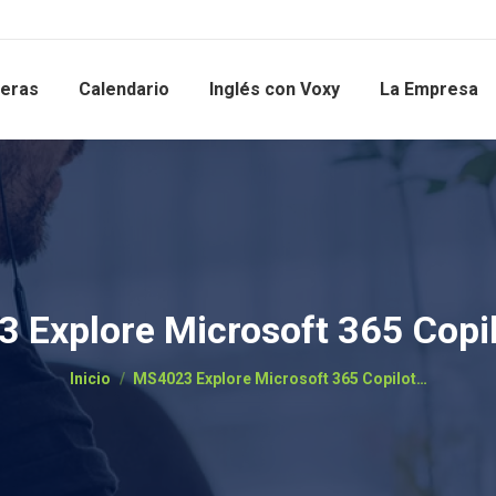
reras
Calendario
Inglés con Voxy
La Empresa
 Explore Microsoft 365 Copil
Estás aquí:
Inicio
MS4023 Explore Microsoft 365 Copilot…