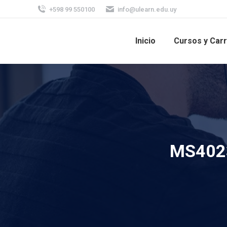
+598 99 550100
info@ulearn.edu.uy
Inicio
Cursos y Car
MS4023