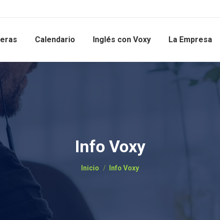
reras
Calendario
Inglés con Voxy
La Empresa
Info Voxy
Estás aquí:
Inicio
Info Voxy