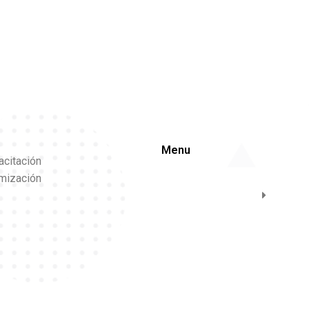
Menu
acitación
imización