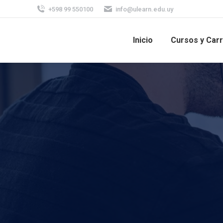
+598 99 550100
info@ulearn.edu.uy
Inicio
Cursos y Car