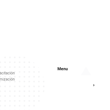
Menu
acitación
imización