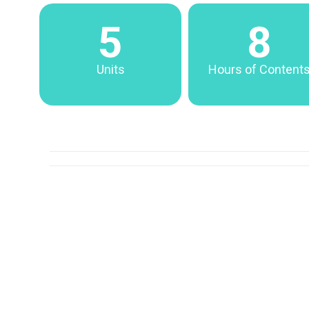
5
8
Units
Hours of Content