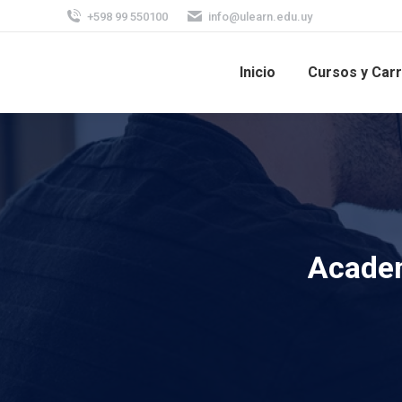
+598 99 550100
info@ulearn.edu.uy
Inicio
Cursos y Car
Academ