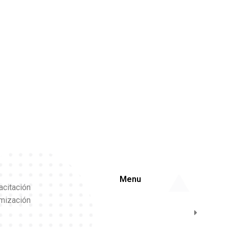
Menu
acitación
imización