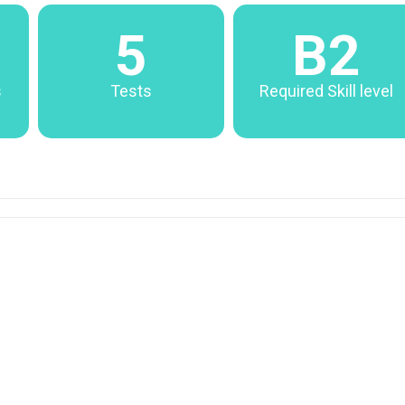
5
B2
s
Tests
Required Skill level