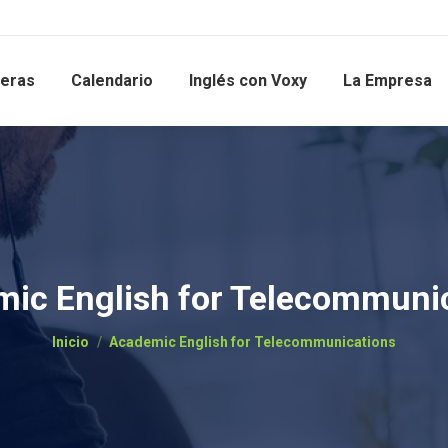
reras
Calendario
Inglés con Voxy
La Empresa
ic English for Telecommuni
Estás aquí:
Inicio
Academic English for Telecommunications