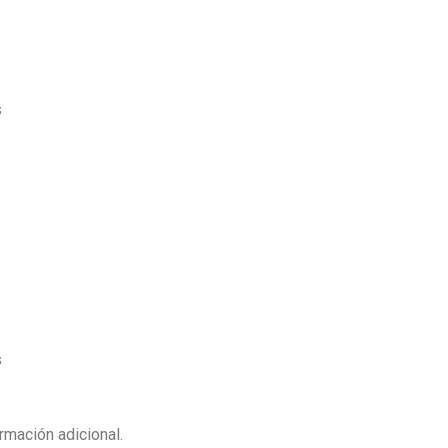
s
s
rmación adicional.