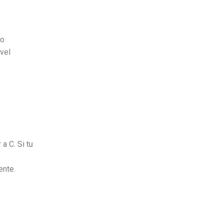
no
vel
a C. Si tu
ente.