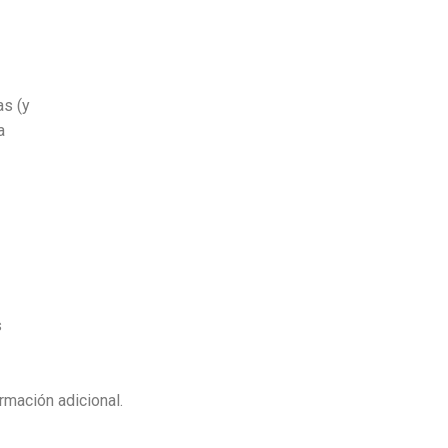
as (y
a
s
rmación adicional.