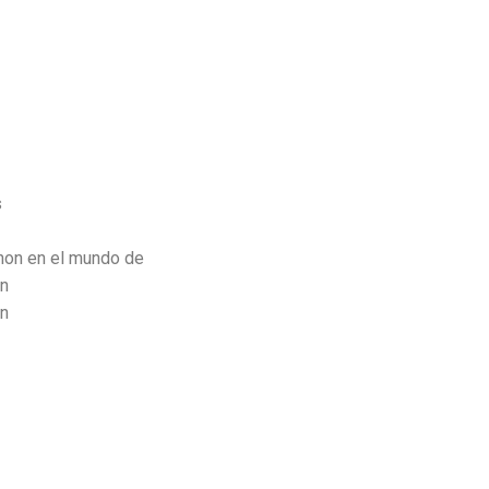
s
thon en el mundo de
on
on